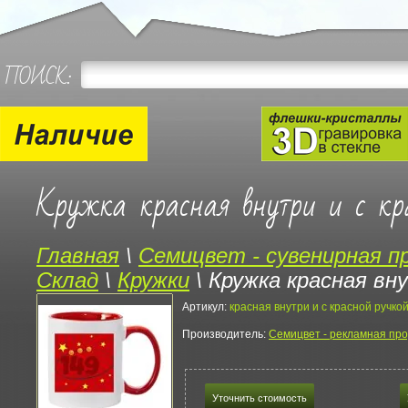
ПОИСК:
Кружка красная внутри и с кр
Главная
\
Семицвет - сувенирная п
Склад
\
Кружки
\
Кружка красная вну
Артикул:
красная внутри и с красной ручко
Производитель:
Семицвет - рекламная про
Уточнить стоимость