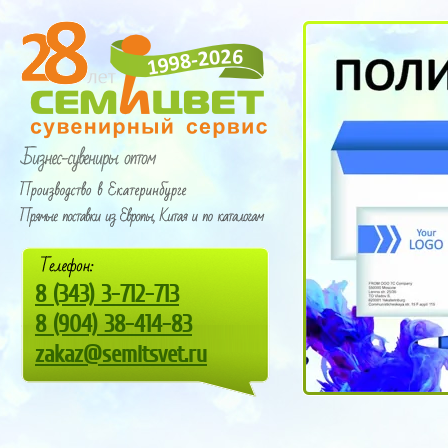
8
(343) 3-712-713
8
(9
04) 38-414-83
zakaz@semitsvet.ru