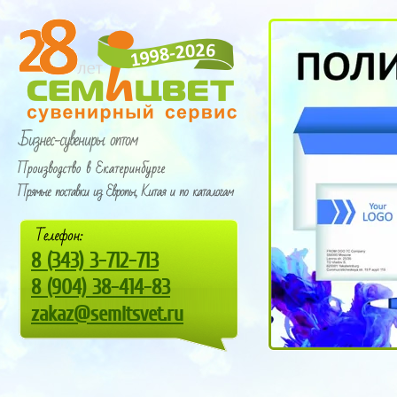
8
(343) 3-712-713
8
(9
04) 38-414-83
zakaz@semitsvet.ru