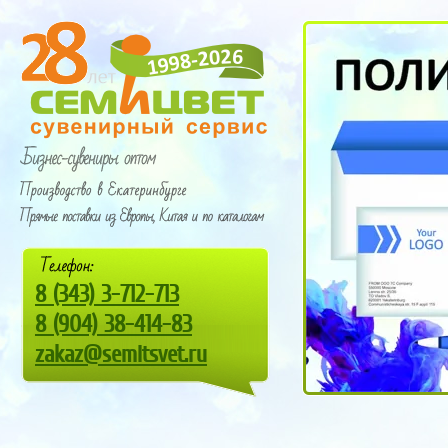
8
(343) 3-712-713
8
(9
04) 38-414-83
zakaz@semitsvet.ru