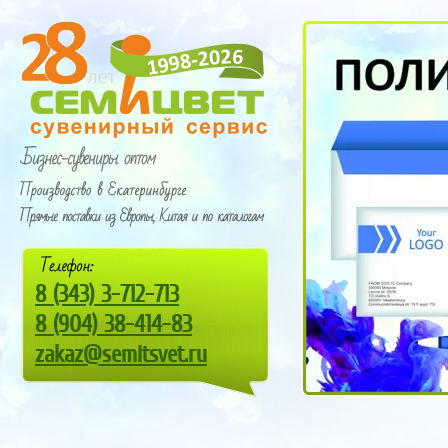
8
(343) 3-712-713
8
(9
04) 38-414-83
zakaz@semitsvet.ru